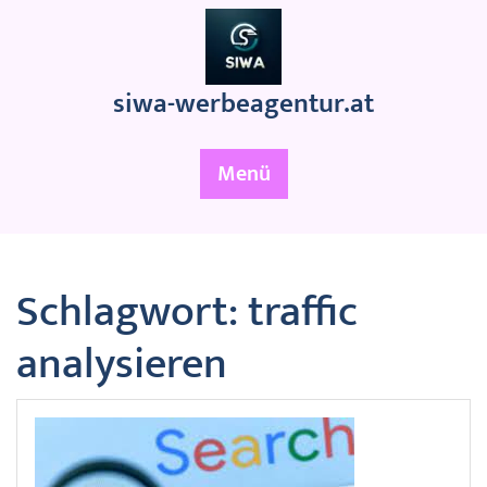
Zum
Inhalt
springen
siwa-werbeagentur.at
Menü
Schlagwort:
traffic
analysieren