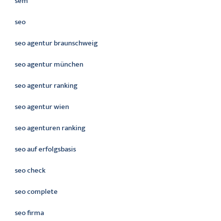
sem
seo
seo agentur braunschweig
seo agentur münchen
seo agentur ranking
seo agentur wien
seo agenturen ranking
seo auf erfolgsbasis
seo check
seo complete
seo firma