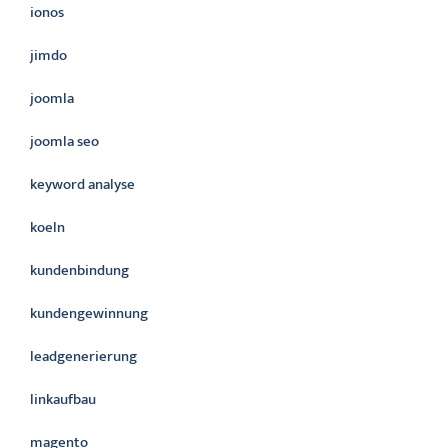
ionos
jimdo
joomla
joomla seo
keyword analyse
koeln
kundenbindung
kundengewinnung
leadgenerierung
linkaufbau
magento