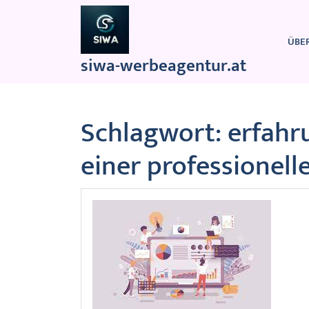
Zum
Inhalt
springen
ÜBE
siwa-werbeagentur.at
Schlagwort:
erfahr
einer professionel