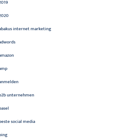
2019
2020
abakus internet marketing
adwords
amazon
amp
anmelden
b2b unternehmen
basel
beste social media
bing