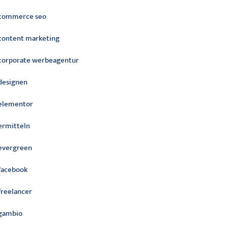
commerce seo
content marketing
corporate werbeagentur
designen
elementor
ermitteln
evergreen
facebook
freelancer
gambio