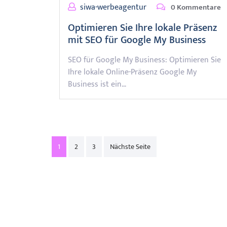
siwa-werbeagentur
0 Kommentare
Optimieren Sie Ihre lokale Präsenz
mit SEO für Google My Business
SEO für Google My Business: Optimieren Sie
Ihre lokale Online-Präsenz Google My
Business ist ein…
Posts
1
2
3
Nächste Seite
pagination