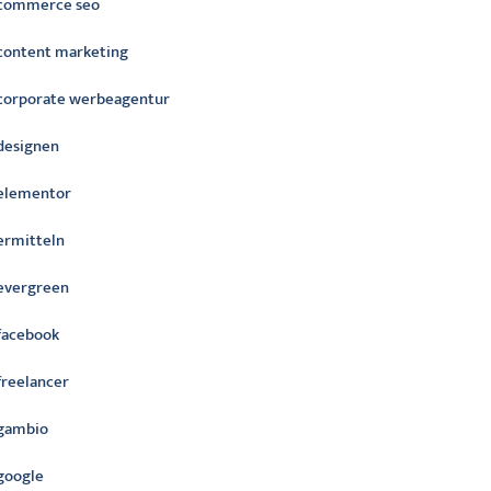
commerce seo
content marketing
corporate werbeagentur
designen
elementor
ermitteln
evergreen
facebook
freelancer
gambio
google