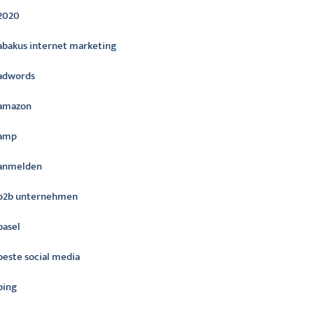
2020
abakus internet marketing
adwords
amazon
amp
anmelden
b2b unternehmen
basel
beste social media
bing