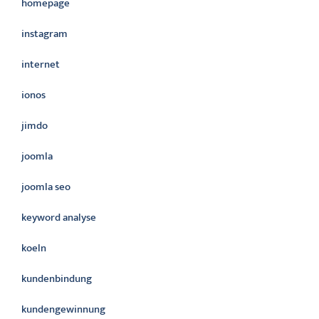
homepage
instagram
internet
ionos
jimdo
joomla
joomla seo
keyword analyse
koeln
kundenbindung
kundengewinnung