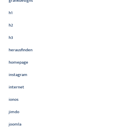
grafikdesigns
h1
h2
h3
herausfinden
homepage
instagram
internet
ionos
jimdo
joomla