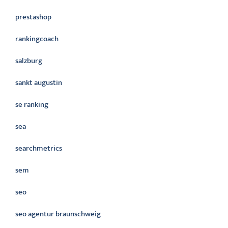
prestashop
rankingcoach
salzburg
sankt augustin
se ranking
sea
searchmetrics
sem
seo
seo agentur braunschweig