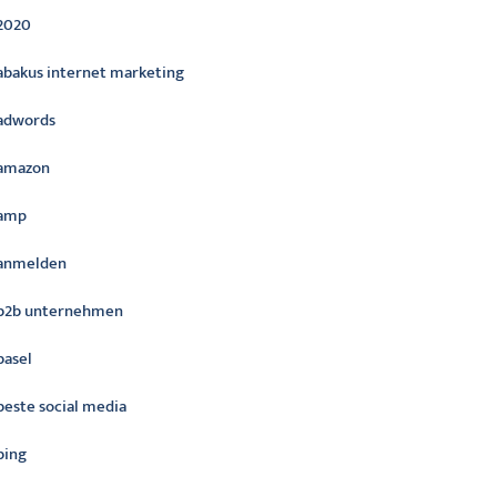
2020
abakus internet marketing
adwords
amazon
amp
anmelden
b2b unternehmen
basel
beste social media
bing