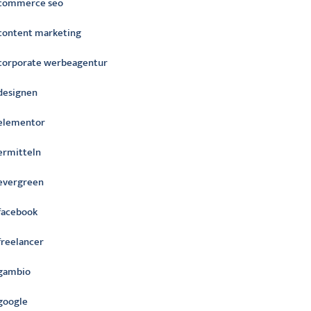
commerce seo
content marketing
corporate werbeagentur
designen
elementor
ermitteln
evergreen
facebook
freelancer
gambio
google