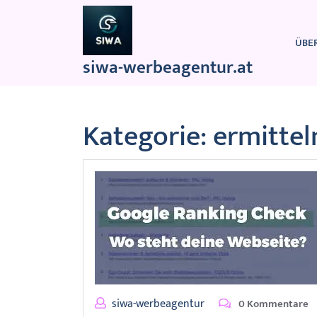
Zum
Inhalt
springen
ÜBE
siwa-werbeagentur.at
Kategorie:
ermittel
siwa-werbeagentur
0 Kommentare