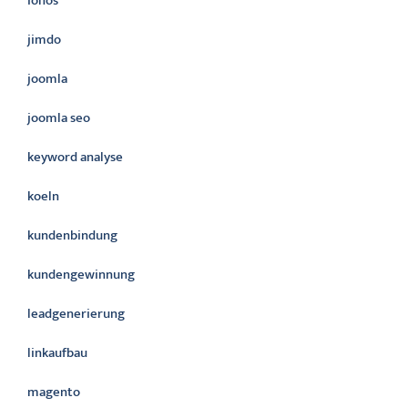
ionos
jimdo
joomla
joomla seo
keyword analyse
koeln
kundenbindung
kundengewinnung
leadgenerierung
linkaufbau
magento