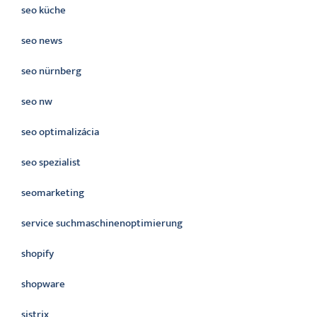
seo küche
seo news
seo nürnberg
seo nw
seo optimalizácia
seo spezialist
seomarketing
service suchmaschinenoptimierung
shopify
shopware
sistrix