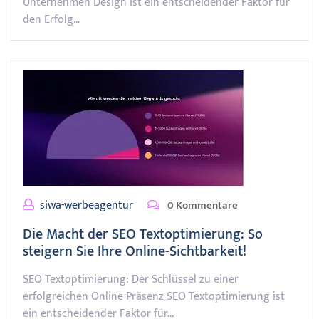
Unternehmen Design ist ein entscheidender Faktor für
den Erfolg…
siwa-werbeagentur
0 Kommentare
Die Macht der SEO Textoptimierung: So
steigern Sie Ihre Online-Sichtbarkeit!
SEO Textoptimierung: Der Schlüssel zu einer
erfolgreichen Online-Präsenz SEO Textoptimierung ist
ein entscheidender Faktor für…