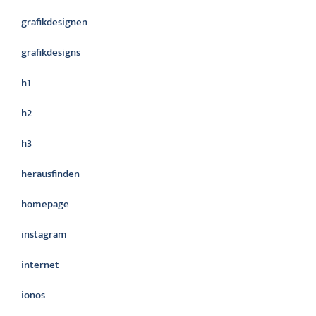
grafikdesignen
grafikdesigns
h1
h2
h3
herausfinden
homepage
instagram
internet
ionos