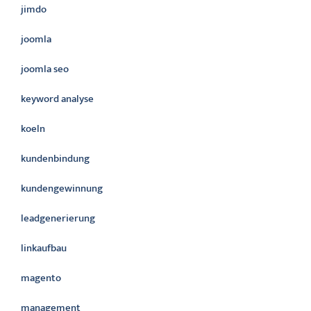
jimdo
joomla
joomla seo
keyword analyse
koeln
kundenbindung
kundengewinnung
leadgenerierung
linkaufbau
magento
management