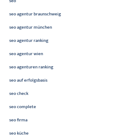
seo
seo agentur braunschweig
seo agentur münchen
seo agentur ranking
seo agentur wien
seo agenturen ranking
seo auf erfolgsbasis
seo check
seo complete
seo firma
seo küche