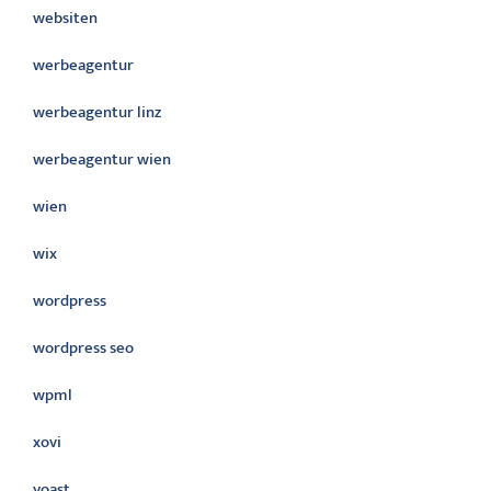
websiten
werbeagentur
werbeagentur linz
werbeagentur wien
wien
wix
wordpress
wordpress seo
wpml
xovi
yoast