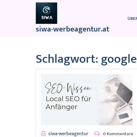
Zum
Inhalt
springen
ÜBE
siwa-werbeagentur.at
Schlagwort:
google
siwa-werbeagentur
0 Kommentare