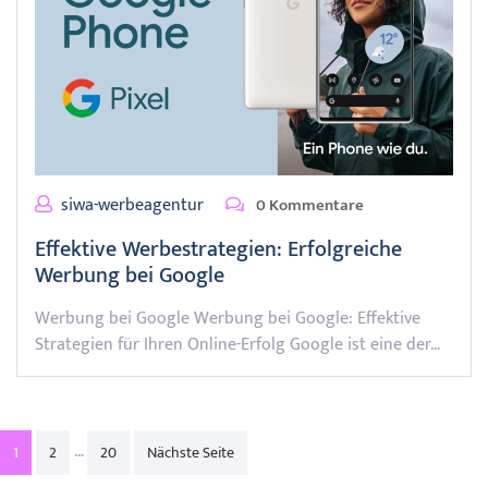
siwa-werbeagentur
0 Kommentare
Effektive Werbestrategien: Erfolgreiche
Werbung bei Google
Werbung bei Google Werbung bei Google: Effektive
Strategien für Ihren Online-Erfolg Google ist eine der…
Posts
…
1
2
20
Nächste Seite