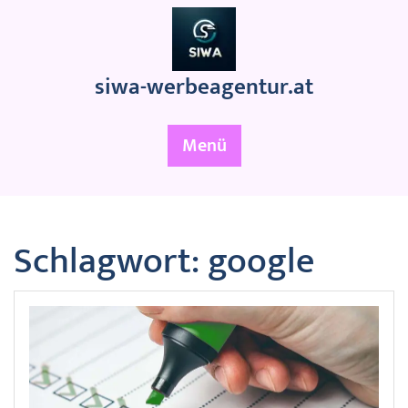
Zum
Inhalt
springen
siwa-werbeagentur.at
Menü
Schlagwort:
google