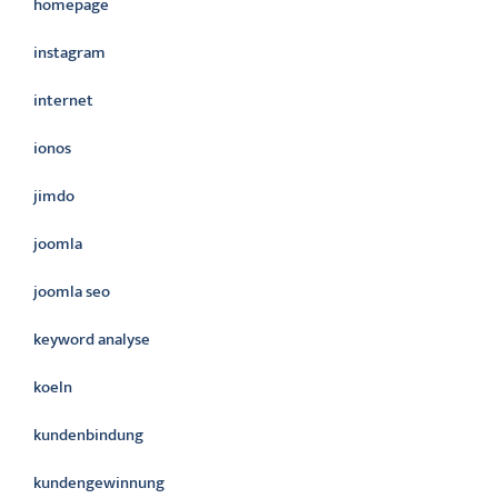
homepage
instagram
internet
ionos
jimdo
joomla
joomla seo
keyword analyse
koeln
kundenbindung
kundengewinnung