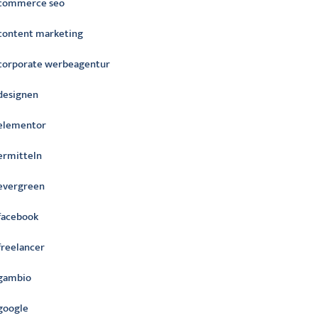
commerce seo
content marketing
corporate werbeagentur
designen
elementor
ermitteln
evergreen
facebook
freelancer
gambio
google