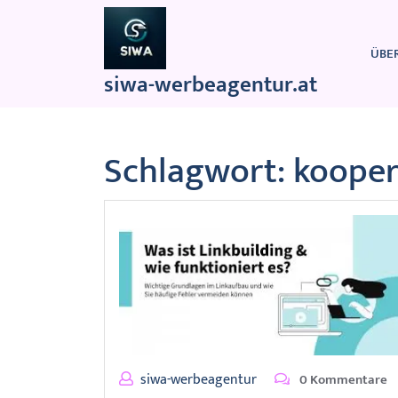
Zum
Inhalt
springen
ÜBE
siwa-werbeagentur.at
Schlagwort:
kooper
siwa-werbeagentur
0 Kommentare