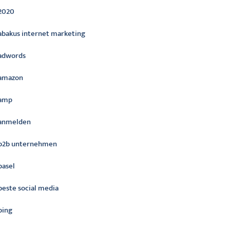
2020
abakus internet marketing
adwords
amazon
amp
anmelden
b2b unternehmen
basel
beste social media
bing