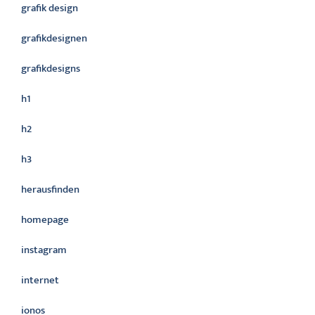
grafik design
grafikdesignen
grafikdesigns
h1
h2
h3
herausfinden
homepage
instagram
internet
ionos