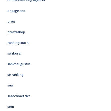
online werbung agentur
onpage seo
preis
prestashop
rankingcoach
salzburg
sankt augustin
se ranking
sea
searchmetrics
sem