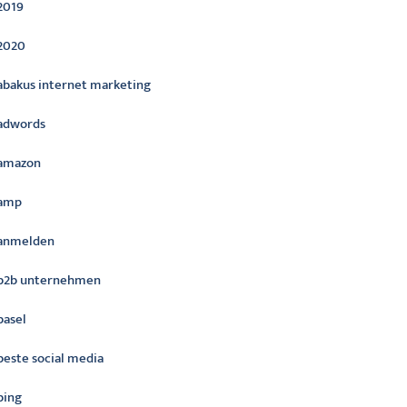
2019
2020
abakus internet marketing
adwords
amazon
amp
anmelden
b2b unternehmen
basel
beste social media
bing