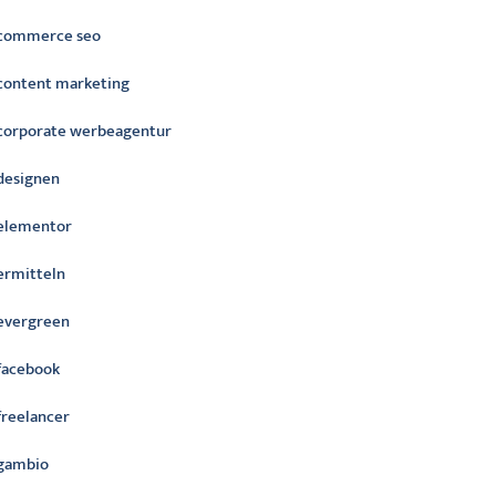
commerce seo
content marketing
corporate werbeagentur
designen
elementor
ermitteln
evergreen
facebook
freelancer
gambio