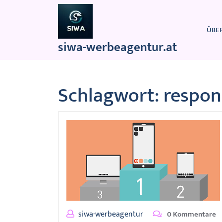
Zum
Inhalt
springen
ÜBE
siwa-werbeagentur.at
Schlagwort:
respon
siwa-werbeagentur
0 Kommentare