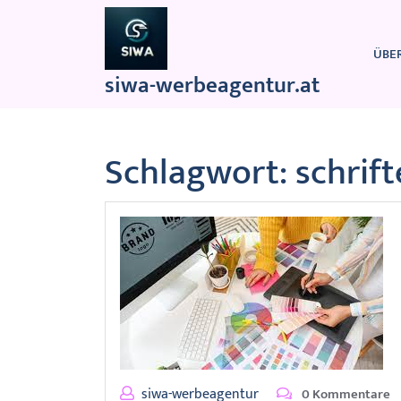
Zum
Inhalt
springen
ÜBE
siwa-werbeagentur.at
Schlagwort:
schrif
siwa-werbeagentur
0 Kommentare