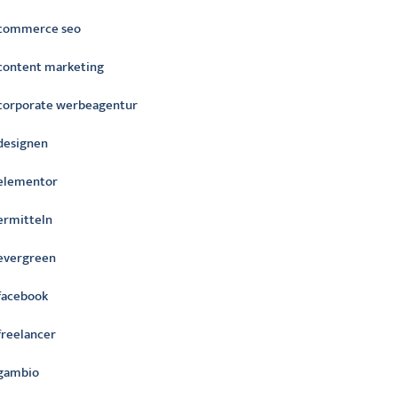
commerce seo
content marketing
corporate werbeagentur
designen
elementor
ermitteln
evergreen
facebook
freelancer
gambio