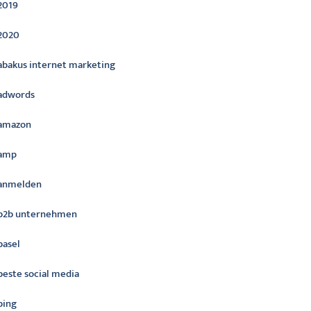
2019
2020
abakus internet marketing
adwords
amazon
amp
anmelden
b2b unternehmen
basel
beste social media
bing