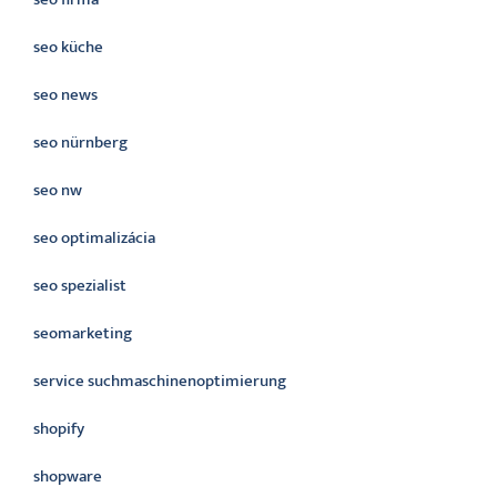
seo küche
seo news
seo nürnberg
seo nw
seo optimalizácia
seo spezialist
seomarketing
service suchmaschinenoptimierung
shopify
shopware