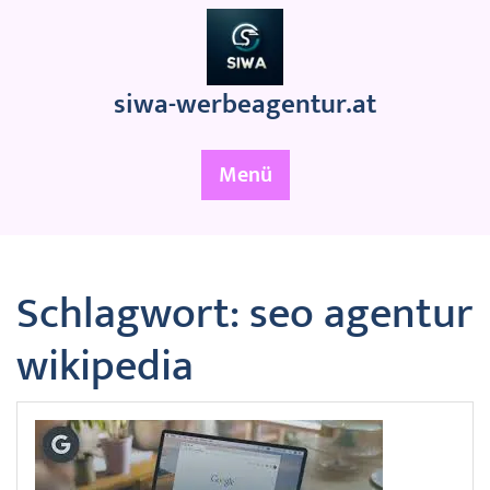
Zum
Inhalt
springen
siwa-werbeagentur.at
Menü
Schlagwort:
seo agentur
wikipedia