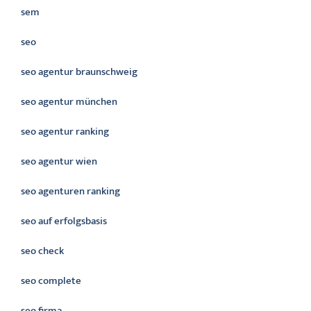
sem
seo
seo agentur braunschweig
seo agentur münchen
seo agentur ranking
seo agentur wien
seo agenturen ranking
seo auf erfolgsbasis
seo check
seo complete
seo firma