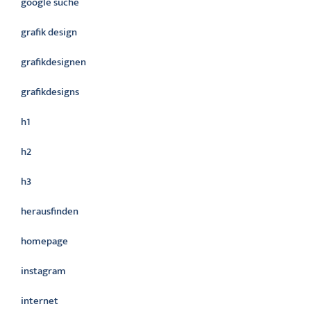
google suche
grafik design
grafikdesignen
grafikdesigns
h1
h2
h3
herausfinden
homepage
instagram
internet