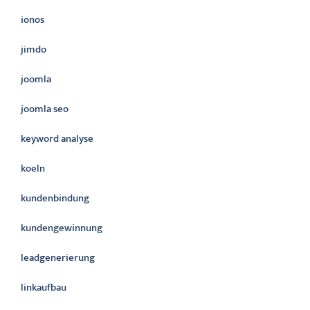
ionos
jimdo
joomla
joomla seo
keyword analyse
koeln
kundenbindung
kundengewinnung
leadgenerierung
linkaufbau