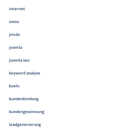
internet
ionos
jimdo
joomla
joomla seo
keyword analyse
koeln
kundenbindung
kundengewinnung
leadgenerierung