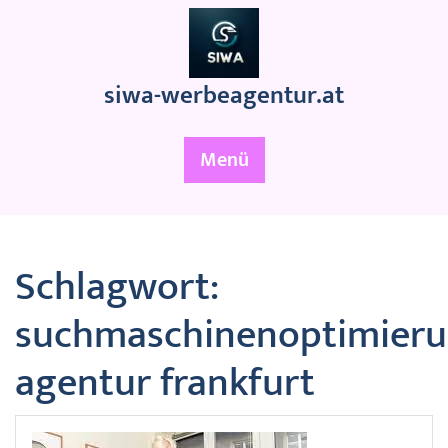
Zum
Inhalt
springen
siwa-werbeagentur.at
Menü
Schlagwort:
suchmaschinenoptimier
agentur frankfurt