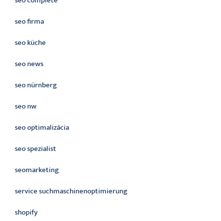
seo complete
seo firma
seo küche
seo news
seo nürnberg
seo nw
seo optimalizácia
seo spezialist
seomarketing
service suchmaschinenoptimierung
shopify