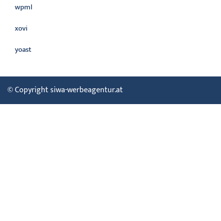
wpml
xovi
yoast
© Copyright siwa-werbeagentur.at