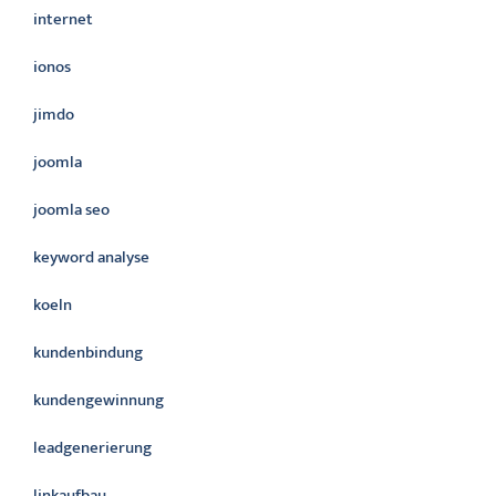
internet
ionos
jimdo
joomla
joomla seo
keyword analyse
koeln
kundenbindung
kundengewinnung
leadgenerierung
linkaufbau