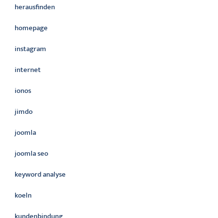
herausfinden
homepage
instagram
internet
ionos
jimdo
joomla
joomla seo
keyword analyse
koeln
kundenbindung