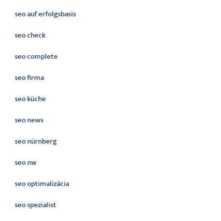
seo auf erfolgsbasis
seo check
seo complete
seo firma
seo küche
seo news
seo nürnberg
seo nw
seo optimalizácia
seo spezialist