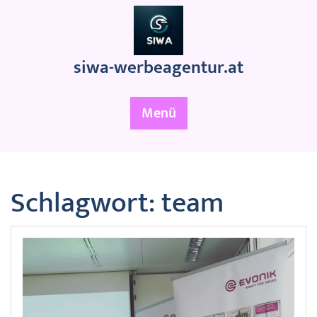
Zum
Inhalt
springen
siwa-werbeagentur.at
Menü
Schlagwort:
team