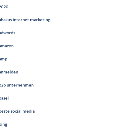
2020
abakus internet marketing
adwords
amazon
amp
anmelden
b2b unternehmen
basel
beste social media
bing