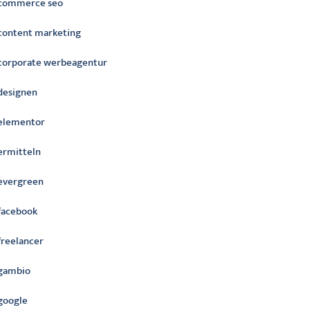
commerce seo
content marketing
corporate werbeagentur
designen
elementor
ermitteln
evergreen
facebook
freelancer
gambio
google