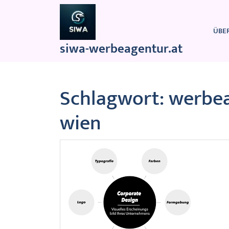
Zum
Inhalt
springen
ÜBE
siwa-werbeagentur.at
Schlagwort:
werbea
wien