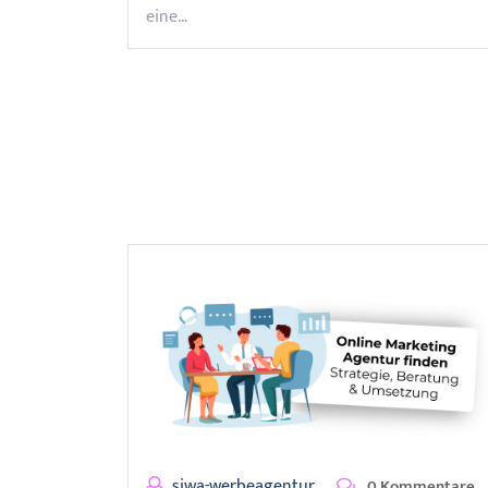
eine…
siwa-werbeagentur
0 Kommentare