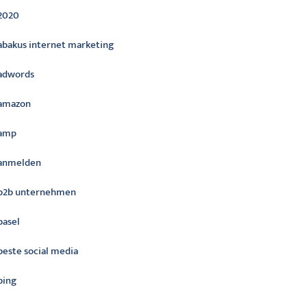
2020
abakus internet marketing
adwords
amazon
amp
anmelden
b2b unternehmen
basel
beste social media
bing