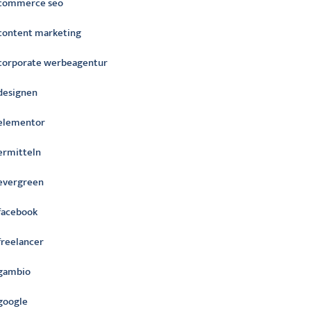
commerce seo
content marketing
corporate werbeagentur
designen
elementor
ermitteln
evergreen
facebook
freelancer
gambio
google