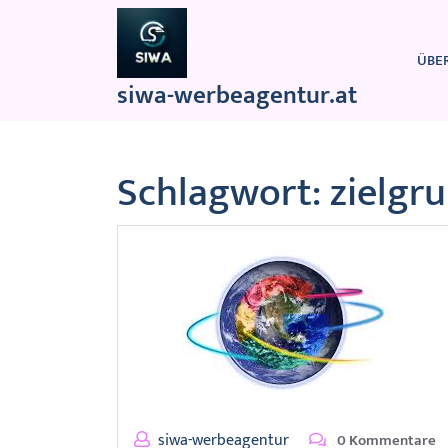
Zum
Inhalt
springen
ÜBE
siwa-werbeagentur.at
Schlagwort:
zielgr
siwa-werbeagentur
0 Kommentare