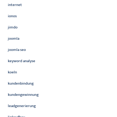
internet
ionos
jimdo
joomla
joomla seo
keyword analyse
koeln
kundenbindung
kundengewinnung
leadgenerierung