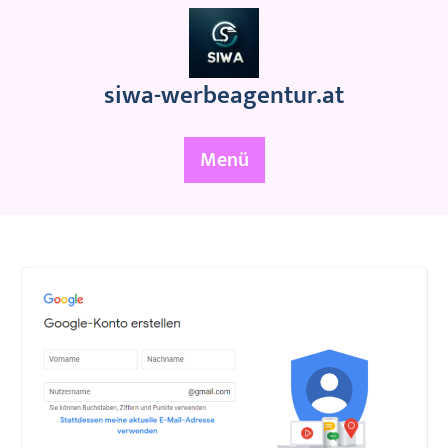
Zum
Inhalt
springen
siwa-werbeagentur.at
Menü