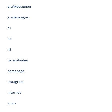
grafikdesignen
grafikdesigns
h1
h2
h3
herausfinden
homepage
instagram
internet
ionos