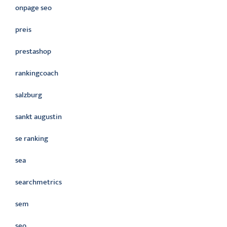
onpage seo
preis
prestashop
rankingcoach
salzburg
sankt augustin
se ranking
sea
searchmetrics
sem
seo