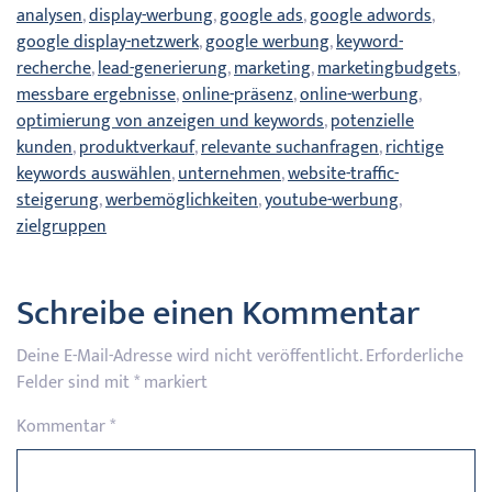
analysen
,
display-werbung
,
google ads
,
google adwords
,
google display-netzwerk
,
google werbung
,
keyword-
recherche
,
lead-generierung
,
marketing
,
marketingbudgets
,
messbare ergebnisse
,
online-präsenz
,
online-werbung
,
optimierung von anzeigen und keywords
,
potenzielle
kunden
,
produktverkauf
,
relevante suchanfragen
,
richtige
keywords auswählen
,
unternehmen
,
website-traffic-
steigerung
,
werbemöglichkeiten
,
youtube-werbung
,
zielgruppen
Schreibe einen Kommentar
Deine E-Mail-Adresse wird nicht veröffentlicht.
Erforderliche
Felder sind mit
*
markiert
Kommentar
*