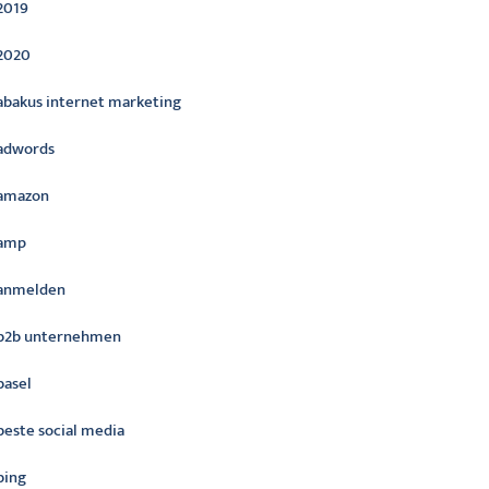
2019
2020
abakus internet marketing
adwords
amazon
amp
anmelden
b2b unternehmen
basel
beste social media
bing