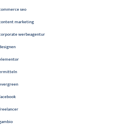
commerce seo
content marketing
corporate werbeagentur
designen
elementor
ermitteln
evergreen
facebook
freelancer
gambio