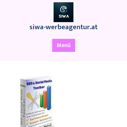
Zum
Inhalt
springen
siwa-werbeagentur.at
Menü