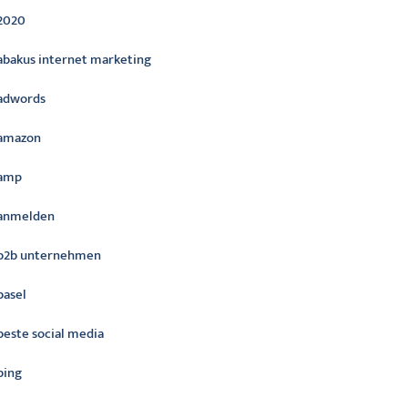
2020
abakus internet marketing
adwords
amazon
amp
anmelden
b2b unternehmen
basel
beste social media
bing