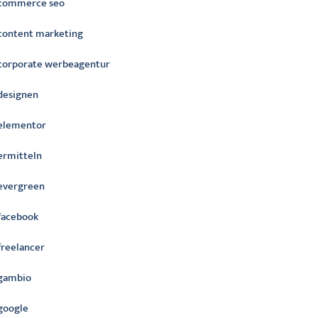
commerce seo
content marketing
corporate werbeagentur
designen
elementor
ermitteln
evergreen
facebook
freelancer
gambio
google