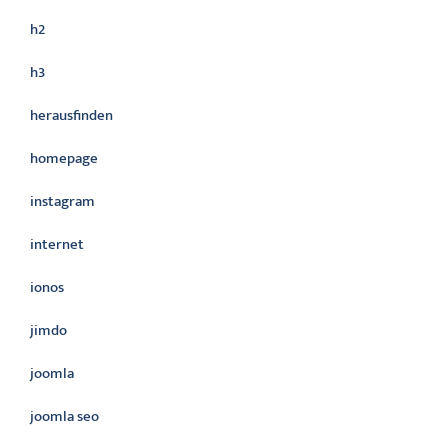
h2
h3
herausfinden
homepage
instagram
internet
ionos
jimdo
joomla
joomla seo