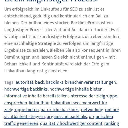
Um erfolgreich im Linkaufbau für SEO zu sein, ist es
entscheidend, geduldig und kontinuierlich am Ball zu
bleiben. Der Aufbau eines starken Backlink-Profils ist ein
langfristiger Prozess, der Zeit und Ausdauer erfordert. Es ist
wichtig, nicht nur kurzfristige Erfolge anzustreben, sondern
eine nachhaltige Strategie zu verfolgen, um langfristige
Ergebnisse zu erzielen. Bleiben Sie also konsequent in Ihren
Bemühungen und lassen Sie sich nicht entmutigen – mit
Beharrlichkeit und Kontinuität wird sich der Erfolg im
Linkaufbau langfristig einstellen.
Tags:
autorität
,
back
,
backlinks
,
branchenveranstaltungen
,
hochwertige backlinks
,
hochwertige inhalte bieten
,
informative inhalte bereitstellen
,
interesse der zielgruppe
ansprechen
,
linkaufbau
,
linkaufbau seo
,
mehrwert für
zielgruppe bieten
,
natürliche backlinks
,
networking
,
online-
sichtbarkeit steigern
,
organische backlinks
,
organischen
traffic generieren
,
qualitativ hochwertiger content
,
ranking