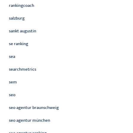
rankingcoach
salzburg
sankt augustin
se ranking
sea
searchmetrics
sem
seo
seo agentur braunschweig
seo agentur münchen