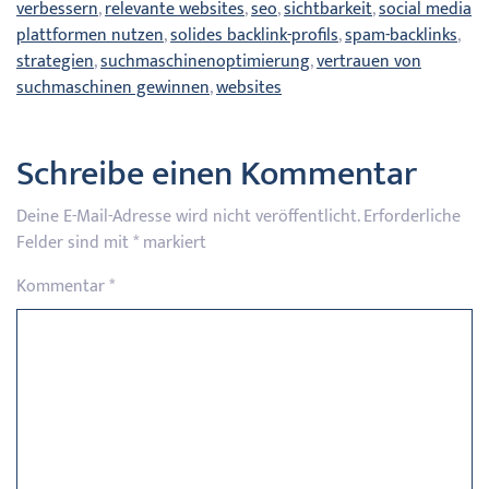
verbessern
,
relevante websites
,
seo
,
sichtbarkeit
,
social media
plattformen nutzen
,
solides backlink-profils
,
spam-backlinks
,
strategien
,
suchmaschinenoptimierung
,
vertrauen von
suchmaschinen gewinnen
,
websites
Schreibe einen Kommentar
Deine E-Mail-Adresse wird nicht veröffentlicht.
Erforderliche
Felder sind mit
*
markiert
Kommentar
*