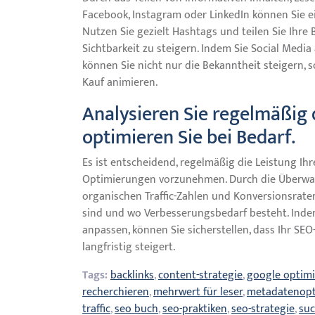
Facebook, Instagram oder LinkedIn können Sie e
Nutzen Sie gezielt Hashtags und teilen Sie Ihre
Sichtbarkeit zu steigern. Indem Sie Social Media
können Sie nicht nur die Bekanntheit steigern,
Kauf animieren.
Analysieren Sie regelmäßig
optimieren Sie bei Bedarf.
Es ist entscheidend, regelmäßig die Leistung Ih
Optimierungen vorzunehmen. Durch die Überwa
organischen Traffic-Zahlen und Konversionsraten
sind und wo Verbesserungsbedarf besteht. Inde
anpassen, können Sie sicherstellen, dass Ihr SEO
langfristig steigert.
Tags:
backlinks
,
content-strategie
,
google optim
recherchieren
,
mehrwert für leser
,
metadatenopt
traffic
,
seo buch
,
seo-praktiken
,
seo-strategie
,
su