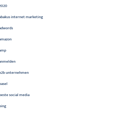
2020
abakus internet marketing
adwords
amazon
amp
anmelden
b2b unternehmen
basel
beste social media
bing