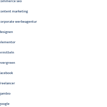
commerce seo
content marketing
corporate werbeagentur
designen
elementor
ermitteln
evergreen
facebook
freelancer
gambio
google