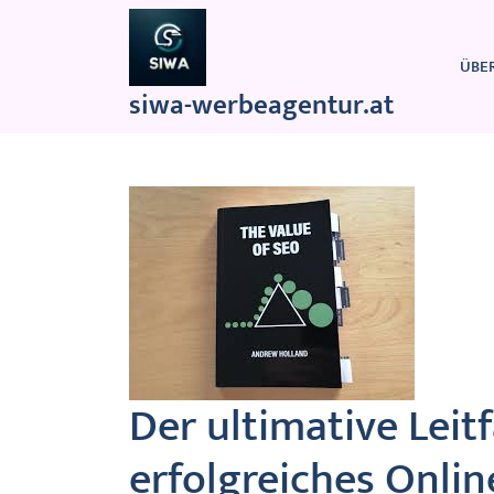
Zum
Inhalt
springen
ÜBE
siwa-werbeagentur.at
Der ultimative Leit
erfolgreiches Onli