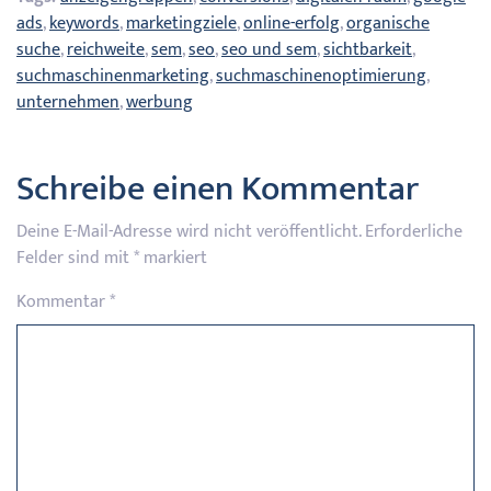
ads
,
keywords
,
marketingziele
,
online-erfolg
,
organische
suche
,
reichweite
,
sem
,
seo
,
seo und sem
,
sichtbarkeit
,
suchmaschinenmarketing
,
suchmaschinenoptimierung
,
unternehmen
,
werbung
Schreibe einen Kommentar
Deine E-Mail-Adresse wird nicht veröffentlicht.
Erforderliche
Felder sind mit
*
markiert
Kommentar
*