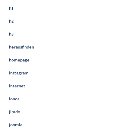
h1
h2
h3
herausfinden
homepage
instagram
internet
ionos
jimdo
joomla