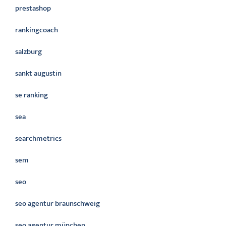
prestashop
rankingcoach
salzburg
sankt augustin
se ranking
sea
searchmetrics
sem
seo
seo agentur braunschweig
seo agentur münchen