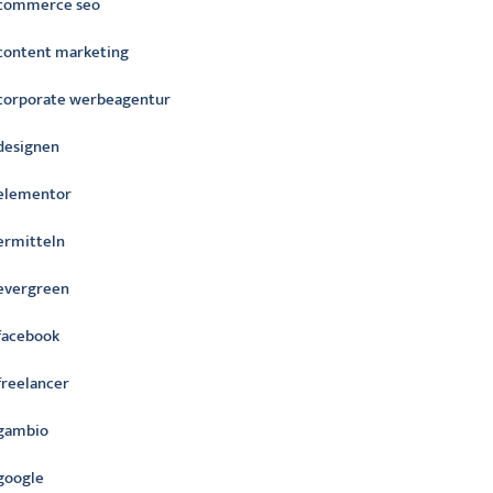
commerce seo
content marketing
corporate werbeagentur
designen
elementor
ermitteln
evergreen
facebook
freelancer
gambio
google