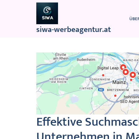
Zum
Inhalt
springen
ÜBE
siwa-werbeagentur.at
Effektive Suchmasc
Unternehmen in Mai