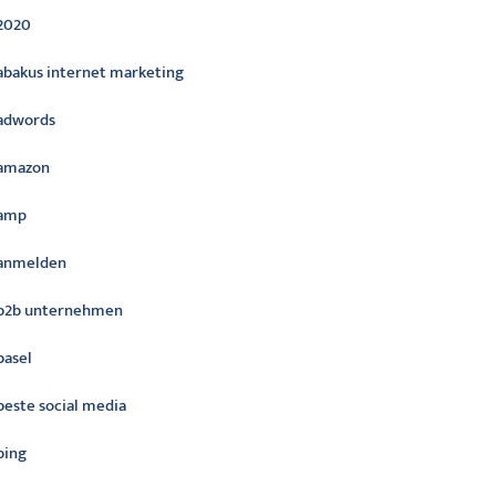
2020
abakus internet marketing
adwords
amazon
amp
anmelden
b2b unternehmen
basel
beste social media
bing