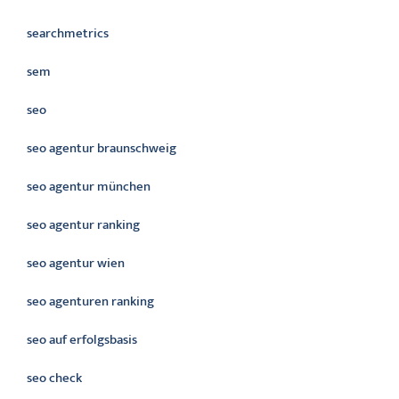
searchmetrics
sem
seo
seo agentur braunschweig
seo agentur münchen
seo agentur ranking
seo agentur wien
seo agenturen ranking
seo auf erfolgsbasis
seo check