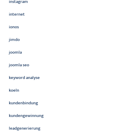
instagram
internet
ionos
jimdo
joomla
joomla seo
keyword analyse
koeln
kundenbindung
kundengewinnung
leadgenerierung