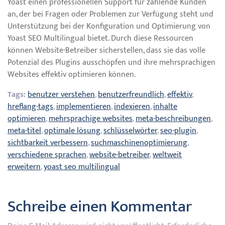
Yoast einen professionellen Support für zahlende Kunden
an, der bei Fragen oder Problemen zur Verfügung steht und
Unterstützung bei der Konfiguration und Optimierung von
Yoast SEO Multilingual bietet. Durch diese Ressourcen
können Website-Betreiber sicherstellen, dass sie das volle
Potenzial des Plugins ausschöpfen und ihre mehrsprachigen
Websites effektiv optimieren können.
Tags:
benutzer verstehen
,
benutzerfreundlich
,
effektiv
,
hreflang-tags
,
implementieren
,
indexieren
,
inhalte
optimieren
,
mehrsprachige websites
,
meta-beschreibungen
,
meta-titel
,
optimale lösung
,
schlüsselwörter
,
seo-plugin
,
sichtbarkeit verbessern
,
suchmaschinenoptimierung
,
verschiedene sprachen
,
website-betreiber
,
weltweit
erweitern
,
yoast seo multilingual
Schreibe einen Kommentar