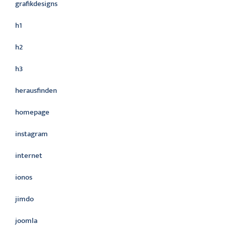
grafikdesigns
h1
h2
h3
herausfinden
homepage
instagram
internet
ionos
jimdo
joomla