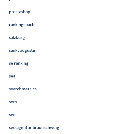
prestashop
rankingcoach
salzburg
sankt augustin
se ranking
sea
searchmetrics
sem
seo
seo agentur braunschweig