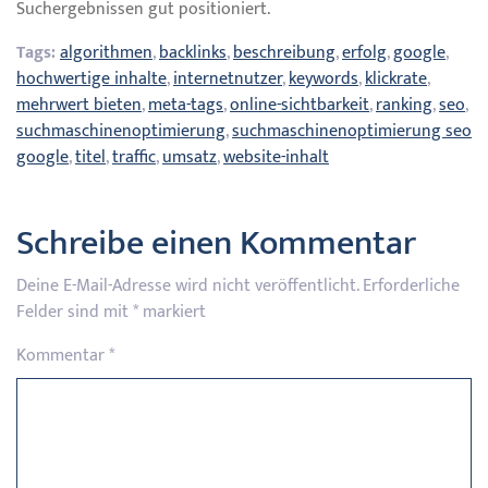
Suchergebnissen gut positioniert.
Tags:
algorithmen
,
backlinks
,
beschreibung
,
erfolg
,
google
,
hochwertige inhalte
,
internetnutzer
,
keywords
,
klickrate
,
mehrwert bieten
,
meta-tags
,
online-sichtbarkeit
,
ranking
,
seo
,
suchmaschinenoptimierung
,
suchmaschinenoptimierung seo
google
,
titel
,
traffic
,
umsatz
,
website-inhalt
Schreibe einen Kommentar
Deine E-Mail-Adresse wird nicht veröffentlicht.
Erforderliche
Felder sind mit
*
markiert
Kommentar
*