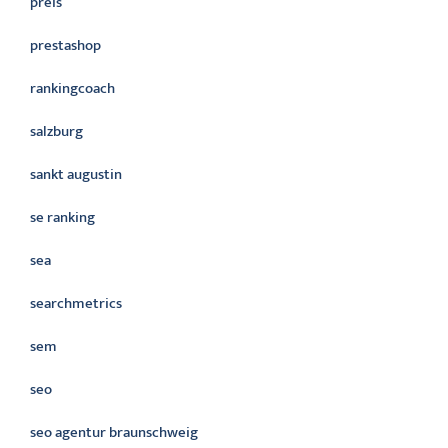
preis
prestashop
rankingcoach
salzburg
sankt augustin
se ranking
sea
searchmetrics
sem
seo
seo agentur braunschweig