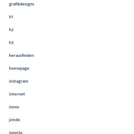
grafikdesigns
h1
h2
h3
herausfinden
homepage
instagram
internet
ionos
jimdo
joomla