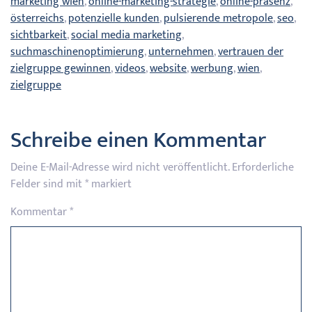
marketing wien
,
online-marketing-strategie
,
online-präsenz
,
österreichs
,
potenzielle kunden
,
pulsierende metropole
,
seo
,
sichtbarkeit
,
social media marketing
,
suchmaschinenoptimierung
,
unternehmen
,
vertrauen der
zielgruppe gewinnen
,
videos
,
website
,
werbung
,
wien
,
zielgruppe
Schreibe einen Kommentar
Deine E-Mail-Adresse wird nicht veröffentlicht.
Erforderliche
Felder sind mit
*
markiert
Kommentar
*