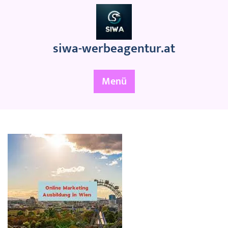
Zum
Inhalt
springen
siwa-werbeagentur.at
Menü