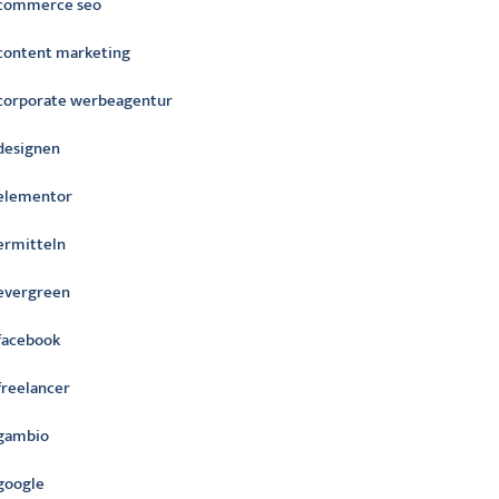
commerce seo
content marketing
corporate werbeagentur
designen
elementor
ermitteln
evergreen
facebook
freelancer
gambio
google