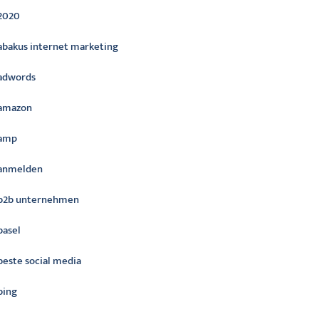
2020
abakus internet marketing
adwords
amazon
amp
anmelden
b2b unternehmen
basel
beste social media
bing