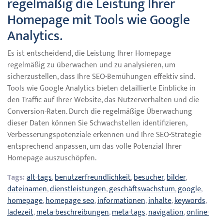
regelmäßig die Leistung Ihrer
Homepage mit Tools wie Google
Analytics.
Es ist entscheidend, die Leistung Ihrer Homepage
regelmäßig zu überwachen und zu analysieren, um
sicherzustellen, dass Ihre SEO-Bemühungen effektiv sind.
Tools wie Google Analytics bieten detaillierte Einblicke in
den Traffic auf Ihrer Website, das Nutzerverhalten und die
Conversion-Raten. Durch die regelmäßige Überwachung
dieser Daten können Sie Schwachstellen identifizieren,
Verbesserungspotenziale erkennen und Ihre SEO-Strategie
entsprechend anpassen, um das volle Potenzial Ihrer
Homepage auszuschöpfen.
Tags:
alt-tags
,
benutzerfreundlichkeit
,
besucher
,
bilder
,
dateinamen
,
dienstleistungen
,
geschäftswachstum
,
google
,
homepage
,
homepage seo
,
informationen
,
inhalte
,
keywords
,
ladezeit
,
meta-beschreibungen
,
meta-tags
,
navigation
,
online-