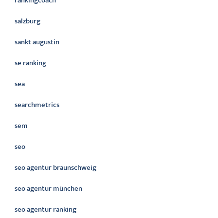
rankingcoach
salzburg
sankt augustin
se ranking
sea
searchmetrics
sem
seo
seo agentur braunschweig
seo agentur münchen
seo agentur ranking