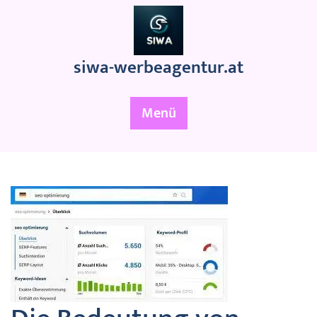
Zum
Inhalt
springen
siwa-werbeagentur.at
Menü