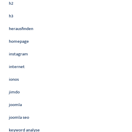
h2
h3
herausfinden
homepage
instagram
internet
ionos
jimdo
joomla
joomla seo
keyword analyse