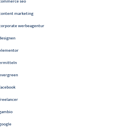
commerce seo
content marketing
corporate werbeagentur
designen
elementor
ermitteln
evergreen
facebook
freelancer
gambio
google