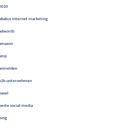
2020
abakus internet marketing
adwords
amazon
amp
anmelden
b2b unternehmen
basel
beste social media
bing