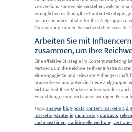
Conversions können Sie verstehen, welche Inhalt
ermöglichen es Ihnen, Ihre Content-Strategie g
ansprechendere Inhalte für Ihre Zielgruppe zu e
Optimierung können Sie sicherstellen, dass Ihr C
Arbeiten Sie mit Influencer
zusammen, um Ihre Reichwei
Eine effektive Strategie im Content-Marketing 
Partnern, um die Reichweite Ihrer Inhalte zu stei
eine engagierte und relevante Anhängerschaft 
präsentieren und potenziell neue Zielgruppen e
Sichtbarkeit Ihrer Marke erhöhen, sondern auch
Empfehlungen von vertrauenswürdigen Persönl
Tags:
analyse
,
blog-posts
,
content-marketing
,
dig
marketingstrategie
,
monitoring
,
podcasts
,
releva
suchmaschinen
,
traditionelle werbung
,
vertraue