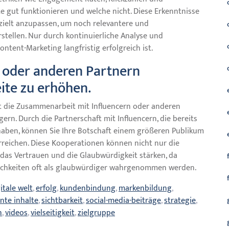
e gut funktionieren und welche nicht. Diese Erkenntnisse
ezielt anzupassen, um noch relevantere und
rstellen. Nur durch kontinuierliche Analyse und
ontent-Marketing langfristig erfolgreich ist.
n oder anderen Partnern
te zu erhöhen.
ist die Zusammenarbeit mit Influencern oder anderen
gern. Durch die Partnerschaft mit Influencern, die bereits
haben, können Sie Ihre Botschaft einem größeren Publikum
rreichen. Diese Kooperationen können nicht nur die
 das Vertrauen und die Glaubwürdigkeit stärken, da
ichkeiten oft als glaubwürdiger wahrgenommen werden.
itale welt
,
erfolg
,
kundenbindung
,
markenbildung
,
nte inhalte
,
sichtbarkeit
,
social-media-beiträge
,
strategie
,
n
,
videos
,
vielseitigkeit
,
zielgruppe