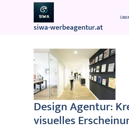
Zum
Inhalt
springen
ÜBE
siwa-werbeagentur.at
Design Agentur: Kr
visuelles Erscheinu