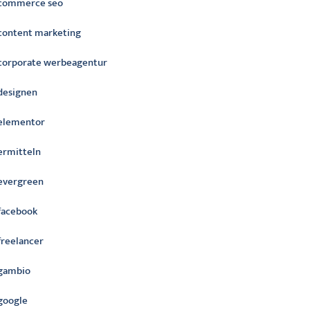
commerce seo
content marketing
corporate werbeagentur
designen
elementor
ermitteln
evergreen
facebook
freelancer
gambio
google