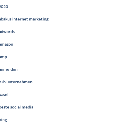
2020
abakus internet marketing
adwords
amazon
amp
anmelden
b2b unternehmen
basel
beste social media
bing