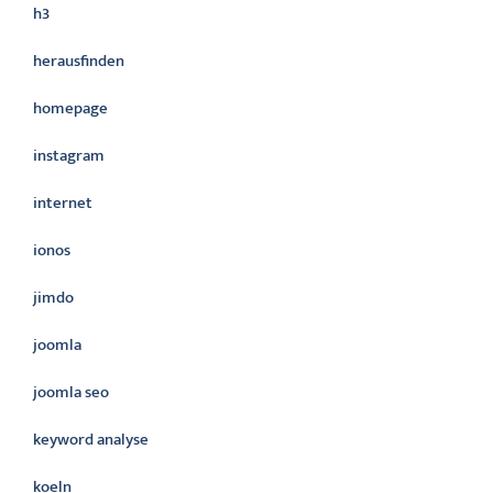
h3
herausfinden
homepage
instagram
internet
ionos
jimdo
joomla
joomla seo
keyword analyse
koeln