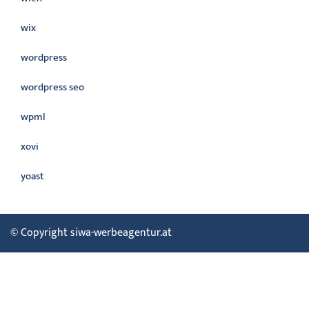
wix
wordpress
wordpress seo
wpml
xovi
yoast
© Copyright siwa-werbeagentur.at