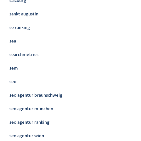
salzburg
sankt augustin
se ranking
sea
searchmetrics
sem
seo
seo agentur braunschweig
seo agentur münchen
seo agentur ranking
seo agentur wien