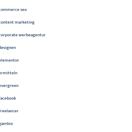
commerce seo
content marketing
corporate werbeagentur
designen
elementor
ermitteln
evergreen
facebook
freelancer
gambio