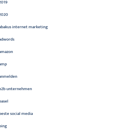
2019
2020
abakus internet marketing
adwords
amazon
amp
anmelden
b2b unternehmen
basel
beste social media
bing