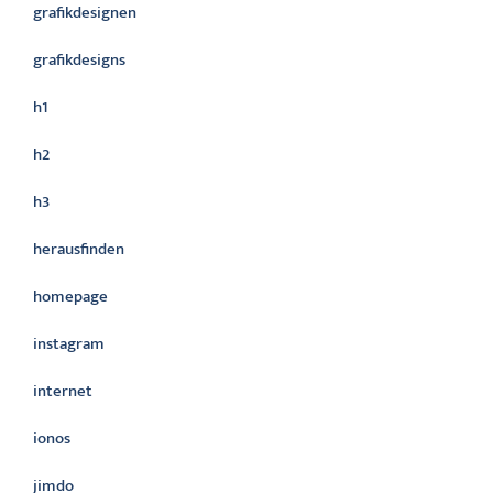
grafikdesignen
grafikdesigns
h1
h2
h3
herausfinden
homepage
instagram
internet
ionos
jimdo