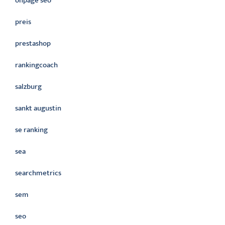
onpage seo
preis
prestashop
rankingcoach
salzburg
sankt augustin
se ranking
sea
searchmetrics
sem
seo