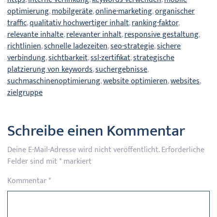
optimierung
,
mobilgeräte
,
online-marketing
,
organischer
traffic
,
qualitativ hochwertiger inhalt
,
ranking-faktor
,
relevante inhalte
,
relevanter inhalt
,
responsive gestaltung
,
richtlinien
,
schnelle ladezeiten
,
seo-strategie
,
sichere
verbindung
,
sichtbarkeit
,
ssl-zertifikat
,
strategische
platzierung von keywords
,
suchergebnisse
,
suchmaschinenoptimierung
,
website optimieren
,
websites
,
zielgruppe
Schreibe einen Kommentar
Deine E-Mail-Adresse wird nicht veröffentlicht.
Erforderliche
Felder sind mit
*
markiert
Kommentar
*