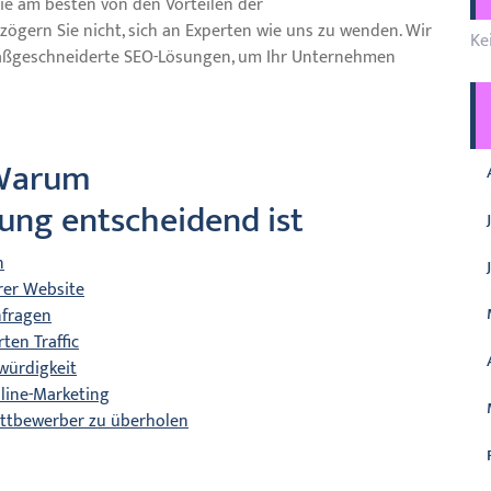
 Sie am besten von den Vorteilen der
ögern Sie nicht, sich an Experten wie uns zu wenden. Wir
Ke
 maßgeschneiderte SEO-Lösungen, um Ihr Unternehmen
 Warum
ng entscheidend ist
n
hrer Website
nfragen
ten Traffic
würdigkeit
nline-Marketing
ettbewerber zu überholen