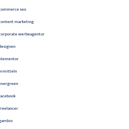
commerce seo
content marketing
corporate werbeagentur
designen
elementor
ermitteln
evergreen
facebook
freelancer
gambio