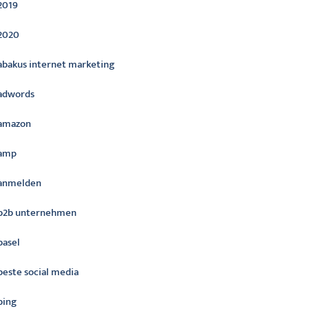
2019
2020
abakus internet marketing
adwords
amazon
amp
anmelden
b2b unternehmen
basel
beste social media
bing